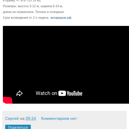
в Крыму +7 978 725 15 60,
Размеры: высота 3-12 м, ширина 6-24 м,
длина не ограничена. Теплые и холодные.
Срок возведения от 2-х недель.
ангаркрым.рф
Сергей
на
09:24
Комментариев нет:
Поделиться