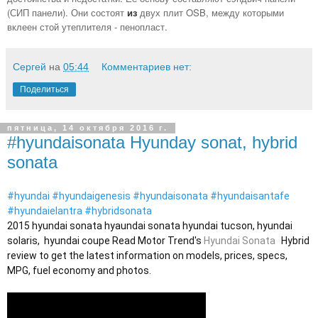
(СИП панели). Они состоят
из
двух плит OSB, между которыми
вклеен стой утеплителя - пенопласт.
Сергей
на
05:44
Комментариев нет:
Поделиться
пятница, 14 октября 2016 г.
#hyundaisonata Hyunday sonat, hybrid
sonata
#hyundai
#hyundaigenesis
#hyundaisonata
#hyundaisantafe
#hyundaielantra
#hybridsonata
2015 hyundai sonata hyaundai sonata 
hyundai tucson, hyundai 
solaris,  hyundai coupe 
Read Motor Trend's 
Hyundai Sonata
 Hybrid 
review to get the latest information on models, prices, specs, 
MPG, fuel economy and photos.