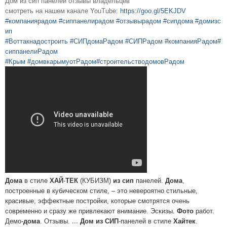
Дом из сип панелей отзывы владельцев
смотреть на нашем канале YouTube:
https://goo.gl/5EKJDV
#компаниярадом
#сиппанелирадом
#отзывырадом
#сипдома
#домизс
ип
#Воттакнадостроить
#СИПдомаРадом
#СИПРадом
#компанияРадом
#
сиппанелиРадом
#Крым
#домвкарымуотРадом
#строительстводомовРадом
Дома
в стиле
ХАЙ
-
ТЕК
(КУБИЗМ)
из
сип
панелей.
Дома
,
построенные в
кубическом стиле, – это невероятно стильные,
красивые, эффектные
постройки, которые смотрятся очень
современно и сразу же привлекают
внимание.
Эскизы.
Фото
работ.
Демо-
дома
. Отзывы.
...
Дом
из
СИП
-панелей в стиле
Хайтек
.