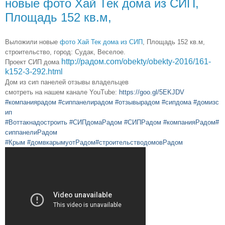
новые фото Хай Тек дома из СИП,
Площадь 152 кв.м,
Выложили новые
фото Хай Тек дома из СИП
, Площадь 152 кв.м,
строительство, город: Судак, Веселое.
http://радом.com/obekty/obekty-2016/161-
Проект СИП дома
k152-3-292.html
Дом из сип панелей отзывы владельцев
смотреть на нашем канале YouTube:
https://goo.gl/5EKJDV
#компаниярадом
#сиппанелирадом
#отзывырадом
#сипдома
#домизс
ип
#Воттакнадостроить
#СИПдомаРадом
#СИПРадом
#компанияРадом
#
сиппанелиРадом
#Крым
#домвкарымуотРадом
#строительстводомовРадом