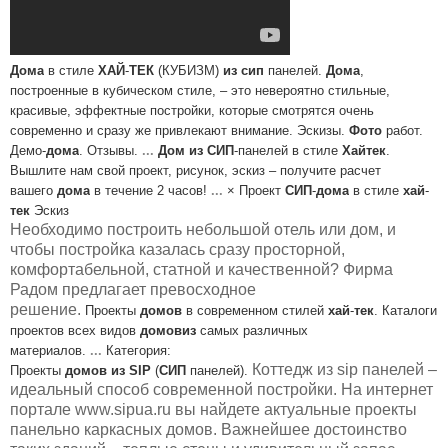
Дома
в стиле
ХАЙ
-
ТЕК
(КУБИЗМ)
из
сип
панелей.
Дома
,
построенные в
кубическом стиле, – это невероятно стильные,
красивые, эффектные
постройки, которые смотрятся очень
современно и сразу же привлекают
внимание.
Эскизы.
Фото
работ.
Демо-
дома
. Отзывы.
...
Дом
из
СИП
-панелей в стиле
Хайтек
.
Вышлите нам свой проект, рисунок,
эскиз – получите расчет
вашего
дома
в течение 2 часов!
...
× Проект
СИП
-
дома
в стиле
хай
-
тек
Эскиз
Необходимо построить небольшой отель или дом, и
чтобы постройка казалась сразу просторной,
комфортабельной, статной и качественной? Фирма
Радом предлагает превосходное
решение.
Проекты
домов
в современном стилей
хай
-
тек
. Каталоги
проектов всех
видов
домов
из
самых различных
материалов.
...
Категория:
Коттедж из sip панелей –
Проекты
домов
из
SIP
(
СИП
панелей).
идеальный способ современной постройки. На интернет
портале www.sipua.ru вы найдете актуальные проекты
панельно каркасных домов. Важнейшее достоинство