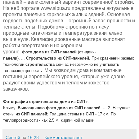
панелей – великолепный вариант современной стройки.
На веб портале www.sipua.ru представлены актуальные
проекты панельно каркасных жилых зданий. Основная
гордость подобных домов – огромный запас прочности и
теплые стены. Подобному строению по плечу
природные катаклизмы и температура значительно
выше нуля. Квалифицированные мастера выполнят
работы оперативно и на хорошем
уровне.
фото
дома
из
СИП
-
панелей
(сэндвич-
панели
).
...
Строительство
из
СИП
-
панелей
. При сравнении разных
технологий
строительства
сейчас невозможно не учитывать
Мы возводим дома и компактные
теплозащищенность.
гостиницы европейского уровня, которые уже давно
радуют своим удобством и теплом множество
заказчиков.
Фотографии
строительства
дома
из
СИП
в
Крыму.
Выкладываю
фото
дома
из
СИП
панелей
.
...
2. Несущие
стены
из
СИП
панелей
; Толщина стены
из
СИП
- 17 см. По
теплопроводности - как 2,5 м. кирпичной кладки
Сергей
на
16:28
Комментариев нет: