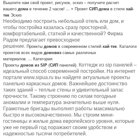
Вышлите нам свой проект, рисунок,
эскиз – получите расчет
вашего
дома
в течение 2 часов!
...
× Проект
СИП
-
дома
в стиле
хай
-
тек
Эскиз
Необходимо построить небольшой отель или дом, и
чтобы постройка казалась сразу просторной,
комфортабельной, статной и качественной? Фирма
Радом предлагает превосходное
решение.
Проекты
домов
в современном стилей
хай
-
тек
. Каталоги
проектов всех
видов
домов
из
самых различных
материалов.
...
Категория:
Коттедж из sip панелей –
Проекты
домов
из
SIP
(
СИП
панелей).
идеальный способ современной постройки. На интернет
портале www.sipua.ru вы найдете актуальные проекты
панельно каркасных домов. Важнейшее достоинство
таких зданий – теплые стены и удивительный запас
прочности. Такому строению по силам погодные
аномалии и температура значительно выше нуля.
Грамотные бригады выполнят работы максимально
быстро и высококачественно. Мы строим мини-
гостиницы и жилые дома европейского уровня, которые
уже не первый год поражают своим удобством и
надежностью тысячи потребителей.