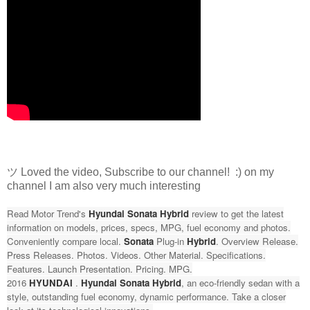
ツ Loved the video, Subscribe to our channel! :) on my
channel I am also very much interesting
Read Motor Trend's
Hyundai
Sonata
Hybrid
review to get the latest
information on models, prices, specs, MPG, fuel economy and photos.
Conveniently compare local.
Sonata
Plug-in
Hybrid
. Overview Release.
Press Releases. Photos. Videos. Other Material. Specifications.
Features. Launch Presentation. Pricing. MPG.
2016
HYUNDAI
.
Hyundai
Sonata
Hybrid
, an eco-friendly sedan with a
style, outstanding fuel economy, dynamic performance. Take a closer