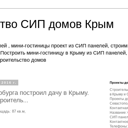
ство СИП домов Крым
й , мини-гостиницы проект из СИП панелей, строим
Построить мини-гостиницу в Крыму из СИП панелей,
строительство домов
2016 г.
Проекты д
Строитель
бурга построил дачу в Крыму.
в Крыму и 
роитель...
Проекты д
Севастопол
Контактна
щадь: 87 кв.м,
Название:
СИП пане
Контактное
Телефоны: