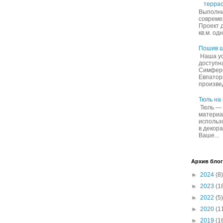
террас
Выполни
совреме
Проект 
кв.м. од
Пошив ш
Наша ус
доступн
Симферо
Евпатор
произвед
Тюль на
Тюль — 
материа
использ
в декор
Ваше...
Архив блог
►
2024
(8)
►
2023
(1
►
2022
(5)
►
2020
(1
►
2019
(1