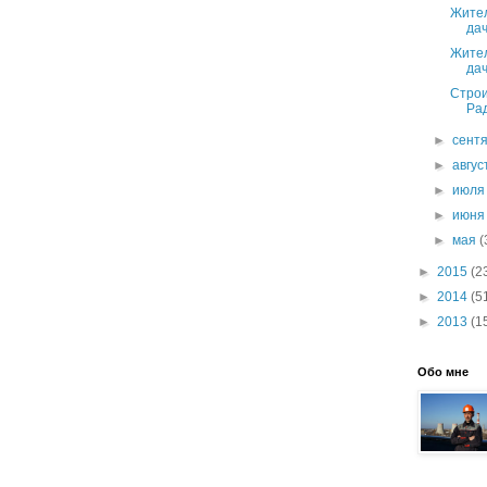
Жител
дач
Жител
дач
Строи
Рад
►
сент
►
авгу
►
июл
►
июн
►
мая
(
►
2015
(2
►
2014
(5
►
2013
(1
Обо мне