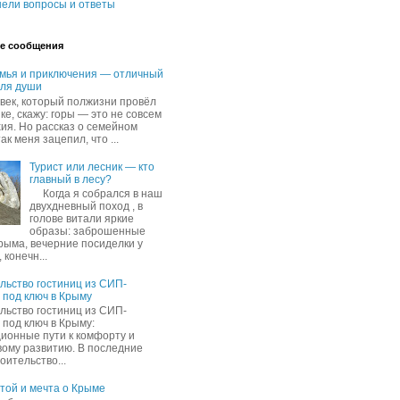
ели вопросы и ответы
е сообщения
емья и приключения — отличный
для души
овек, который полжизни провёл
ке, скажу: горы — это не совсем
хия. Но рассказ о семейном
ак меня зацепил, что ...
Турист или лесник — кто
главный в лесу?
Когда я собрался в наш
двухдневный поход , в
голове витали яркие
образы: заброшенные
рыма, вечерние посиделки у
 конечн...
льство гостиниц из СИП-
 под ключ в Крыму
льство гостиниц из СИП-
 под ключ в Крыму:
ионные пути к комфорту и
вому развитию. В последние
оительство...
ятой и мечта о Крыме