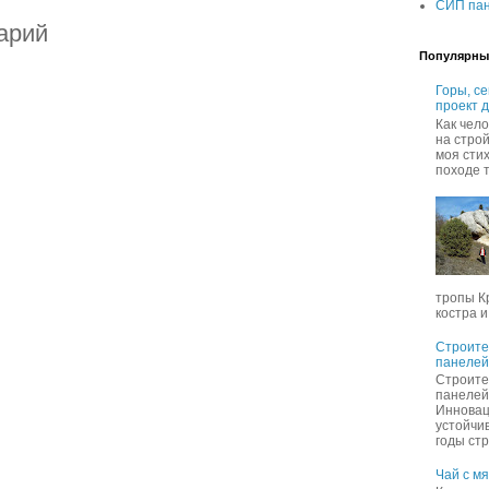
СИП пан
арий
Популярны
Горы, с
проект 
Как чел
на строй
моя сти
походе т
тропы К
костра и,
Строите
панелей
Строите
панелей
Инновац
устойчи
годы стр
Чай с м