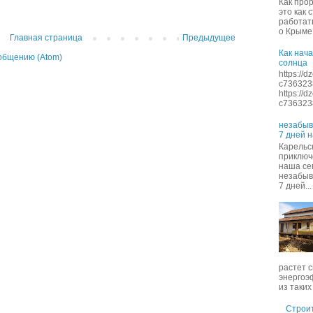
Как про
это как 
работать
о Крыме 
Главная страница
Предыдущее
Как нача
общению (Atom)
солнца
https://
c736323
https://
c7363238
незабыв
7 дней 
Карельск
приключ
наша се
незабыв
7 дней...
растет с
энергоэ
из таких 
Строит