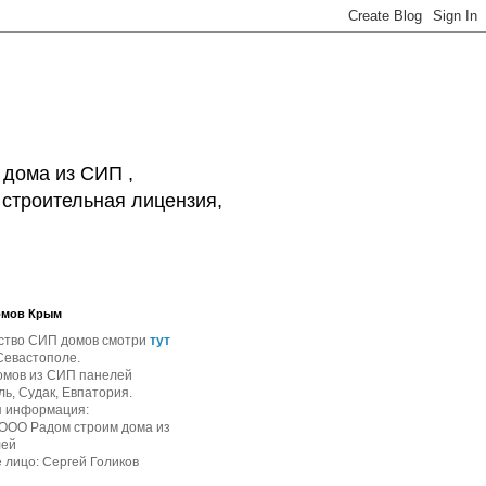
 дома из СИП ,
 строительная лицензия,
омов Крым
ство СИП домов смотри
тут
Севастополе.
омов из СИП панелей
ь, Судак, Евпатория.
я информация:
 ООО Радом строим дома из
лей
 лицо: Сергей Голиков