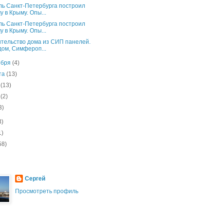
ь Санкт-Петербурга построил
у в Крыму. Опы...
ь Санкт-Петербурга построил
у в Крыму. Опы...
тельство дома из СИП панелей.
ом, Симфероп...
ября
(4)
ста
(13)
я
(13)
я
(2)
3)
3)
1)
58)
Сергей
Просмотреть профиль