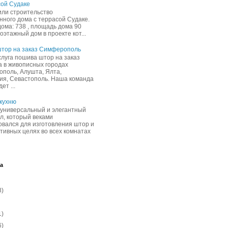
ой Судаке
ли строительство
нного дома с террасой Судаке.
дома: 738 , площадь дома 90
ноэтажный дом в проекте кот...
тор на заказ Симферополь
луга пошива штор на заказ
а в живописных городах
поль, Алушта, Ялта,
ия, Севастополь. Наша команда
ет ...
 кухню
универсальный и элегантный
л, который веками
овался для изготовления штор и
ативных целях во всех комнатах
а
8)
1)
6)