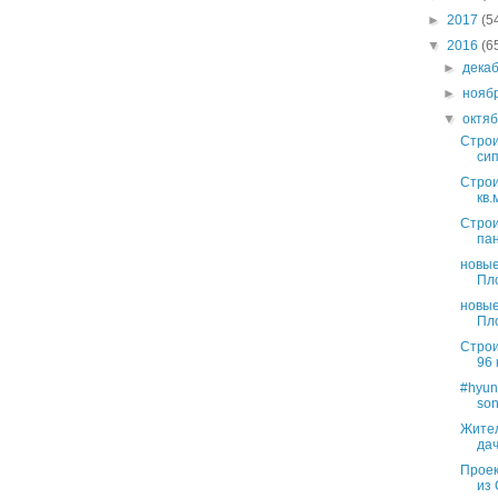
►
2017
(5
▼
2016
(6
►
дека
►
нояб
▼
октя
Строи
сип
Строи
кв.
Строи
па
новые
Пло
новые
Пло
Строи
96 
#hyun
son
Жител
дач
Проек
из 