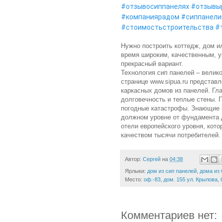
#отзывосиппанелях
#отзывы
#компаниярадом
#сиппанел
#стоимостьстроительства
#
Нужно построить коттедж, дом ил
время широким, качественным, 
прекрасный вариант.
Технология сип панелей – велик
странице www.sipua.ru предста
каркасных домов из панелей. Гл
долговечность и теплые стены. 
погодные катастрофы. Знающие 
должном уровне от фундамента 
отели европейского уровня, кот
качеством тысячи потребителей.
Автор:
Сергей
на
04:38
Ярлыки:
дом из сип панелей
,
дома из
Место:
оф.-83, дом. 155 ул. Крылова
Комментариев нет: