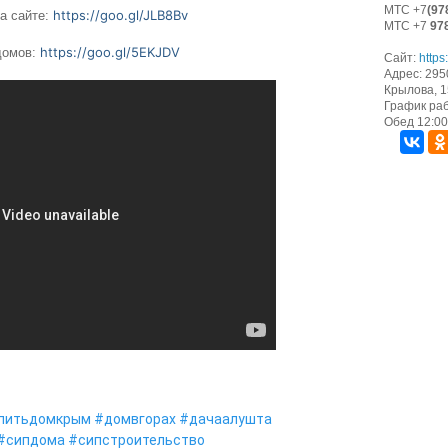
МТС +7
(97
https://goo.gl/JLB8Bv
а сайте:
МТС +7
97
https://goo.gl/5EKJDV
домов:
Сайт:
https
Адрес: 295
Крылова, 15
График раб
Обед 12:00 
питьдомкрым
#домвгорах
#дачаалушта
#сипдома
#сипстроительство