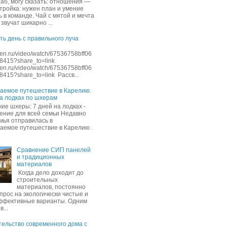
раб, могу сказать: отношения —
стройка: нужен план и умение
 в команде. Чай с мятой и мечта
звучат шикарно ...
ть день с правильного луча
dzen.ru/video/watch/67536758bff06
8415?share_to=link
dzen.ru/video/watch/67536758bff06
415?share_to=link Рассв...
аемое путешествие в Карелию.
на лодках по шхерам
ие шхеры: 7 дней на лодках -
ение для всей семьи Недавно
мья отправилась в
аемое путешествие в Карелию .
Сравнение СИП панелей
и традиционных
материалов
Когда дело доходит до
строительных
материалов, постоянно
прос на экологически чистые и
ффективные варианты. Одним
в...
ельство современного дома с