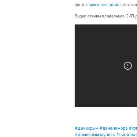
фото и
проект сип дома
смотри н
Видео отзывы владельцев СИП 
#дачакрым
#дачанаморе
#ку
#домвкрымукупить
#сипдом