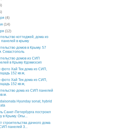
4)
5)
бря
(4)
ря
(14)
бря
(12)
тельство коттеджей, дома из
 панелей в крыму
тельство домов в Крыму. 57
м. Севастополь
тельство домов из СИП
нелей в Крыму #домизсип
 фото Хай Тек дома из СИП,
щадь 152 кв.м,
 фото Хай Тек дома из СИП,
щадь 152 кв.м,
тельство дома из СИП панелей
кв.м.
daisonata Hyunday sonat, hybrid
ata
ь Санкт-Петербурга построил
у в Крыму. Опы...
т строительства дачного дома
СИП панелей 3...