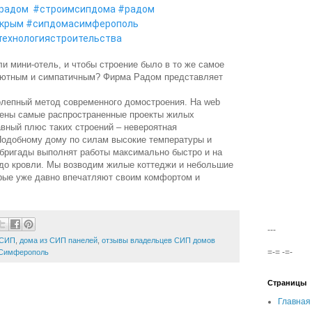
радом
#строимсипдома
#радом
икрым
#сипдомасимферополь
технологиястроительства
и мини-отель, и чтобы строение было в то же самое
уютным и симпатичным? Фирма Радом представляет
олепный метод современного домостроения. На web
влены самые распространенные проекты жилых
авный плюс таких строений – невероятная
Подобному дому по силам высокие температуры и
бригады выполнят работы максимально быстро и на
до кровли. Мы возводим жилые коттеджи и небольшие
орые уже давно впечатляют своим комфортом и
---
 СИП
,
дома из СИП панелей
,
отзывы владельцев СИП домов
=-= -=-
, Симферополь
Страницы
Главная