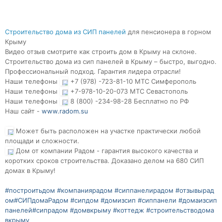
Строительство дома из СИП панелей
для пенсионера в горном
Крыму
Видео отзыв смотрите как строить дом в Крыму на склоне.
Строительство дома из сип панелей в Крыму – быстро, выгодно.
Профессиональный подход. Гарантия лидера отрасли!
Наши телефоны
+7 (978) -723-81-10 МТС Симферополь
Наши телефоны
+7-978-10-20-073 МТС Севастополь
Наши телефоны
8 (800) -234-98-28 Бесплатно по РФ
Наш сайт -
www.radom.su
Может быть расположен на участке практически любой
площади и сложности.
Дом от компании Радом - гарантия высокого качества и
коротких сроков строительства. Доказано делом на 680 СИП
домах в Крыму!
#построитьдом
#компаниярадом
#сиппанелирадом
#отзывырад
ом
#СИПдомаРадом
#сипдом
#домизсип
#сиппанели
#домаизсип
панелей
#сипрадом
#домвкрыму
#коттедж
#строительстводома
вкрыму