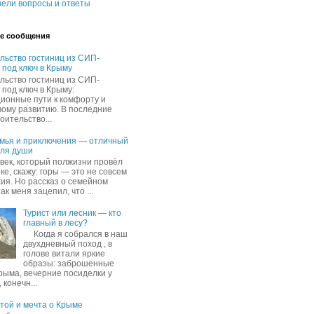
ели вопросы и ответы
е сообщения
льство гостиниц из СИП-
 под ключ в Крыму
льство гостиниц из СИП-
 под ключ в Крыму:
ионные пути к комфорту и
вому развитию. В последние
оительство...
емья и приключения — отличный
для души
овек, который полжизни провёл
ке, скажу: горы — это не совсем
хия. Но рассказ о семейном
ак меня зацепил, что ...
Турист или лесник — кто
главный в лесу?
Когда я собрался в наш
двухдневный поход , в
голове витали яркие
образы: заброшенные
рыма, вечерние посиделки у
 конечн...
ятой и мечта о Крыме