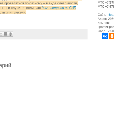
МТС +7
(97
ет проявляться по-разному – в виде слезливости,
МТС +7
97
о го не случится если ваш
дом построен из СИП
сти или плесени.
Сайт:
https
Адрес: 295
Крылова, 15
График раб
Обед 12:00 
арий