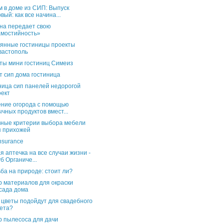
 в доме из СИП: Выпуск
вый: как все начина...
на передает свою
амостийность»
янные гостиницы проекты
вастополь
ты мини гостиниц Симеиз
т сип дома гостиница
ница сип панелей недорогой
оект
ние огорода с помощью
чных продуктов вмест...
ные критерии выбора мебели
я прихожей
insurance
я аптечка на все случаи жизни -
б Органиче...
ба на природе: стоит ли?
 материалов для окраски
сада дома
 цветы подойдут для свадебного
кета?
 пылесоса для дачи