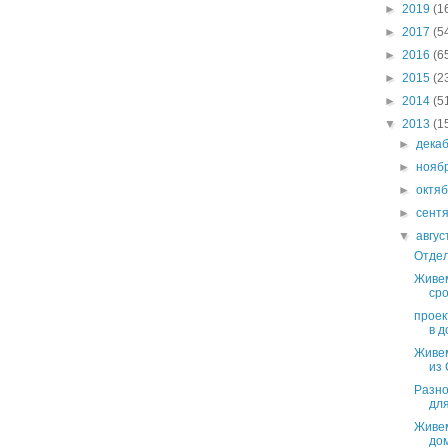
►
2019
(1
►
2017
(5
►
2016
(6
►
2015
(2
►
2014
(5
▼
2013
(1
►
дека
►
нояб
►
октя
►
сент
▼
авгу
Отдел
Живем
сро
проек
в д
Живем
из
Разно
для
Живем
дом