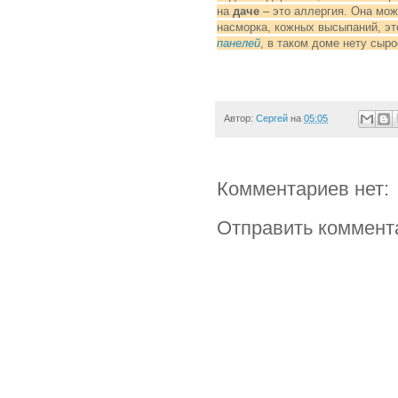
на
даче
– это аллергия. Она мож
насморка, кожных высыпаний, эт
панелей
, в таком доме нету сыро
Автор:
Сергей
на
05:05
Комментариев нет:
Отправить коммент