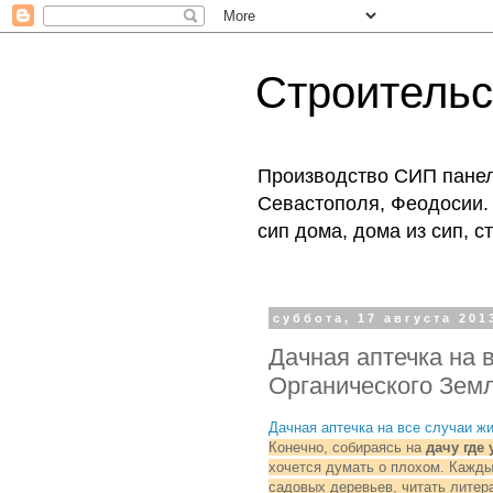
Строитель
Производство СИП панеле
Севастополя, Феодосии. 
сип дома, дома из сип, 
суббота, 17 августа 2013
Дачная аптечка на 
Органического Зем
Дачная аптечка на все случаи ж
Конечно, собираясь на
дачу где
хочется думать о плохом. Каждый
садовых деревьев, читать литер