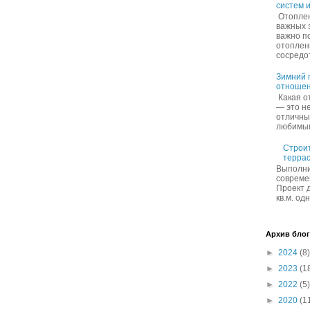
систем 
Отоплен
важных 
важно п
отоплен
сосредот
Зимний п
отношен
Какая о
— это не
отличны
любимым 
Строит
террас
Выполни
совреме
Проект 
кв.м. од
Архив блог
►
2024
(8)
►
2023
(1
►
2022
(5)
►
2020
(1