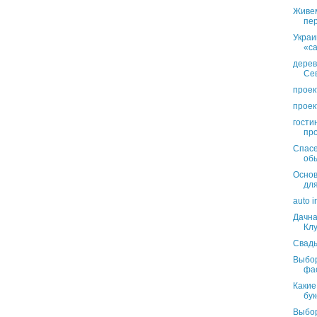
Живем
пер
Украи
«с
дерев
Се
проек
проек
гости
пр
Спасе
обы
Основ
дл
auto 
Дачна
Клу
Свадь
Выбор
фа
Какие
бу
Выбор