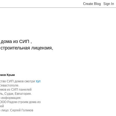
 дома из СИП ,
 строительная лицензия,
омов Крым
ство СИП домов смотри
тут
Севастополе.
омов из СИП панелей
ь, Судак, Евпатория.
я информация:
 ООО Радом строим дома из
лей
 лицо: Сергей Голиков