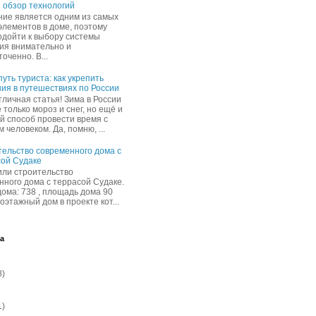
и обзор технологий
ие является одним из самых
элементов в доме, поэтому
одойти к выбору системы
ия внимательно и
оченно. В...
уть туриста: как укрепить
ия в путешествиях по России
тличная статья! Зима в России
 только мороз и снег, но ещё и
й способ провести время с
человеком. Да, помню, ...
ельство современного дома с
ой Судаке
ли строительство
нного дома с террасой Судаке.
дома: 738 , площадь дома 90
ноэтажный дом в проекте кот...
а
8)
1)