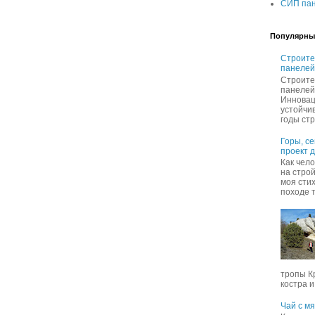
СИП пан
Популярны
Строите
панелей
Строите
панелей
Инновац
устойчи
годы стр
Горы, с
проект 
Как чел
на строй
моя сти
походе т
тропы К
костра и,
Чай с м