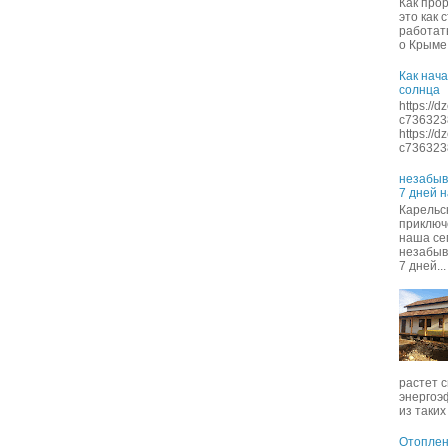
Как про
это как 
работать
о Крыме 
Как нача
солнца
https://
c736323
https://
c7363238
незабыв
7 дней 
Карельск
приключ
наша се
незабыв
7 дней...
растет с
энергоэ
из таких 
Отоплен