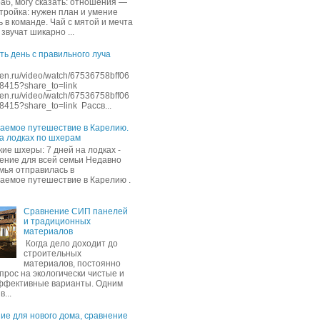
раб, могу сказать: отношения —
стройка: нужен план и умение
 в команде. Чай с мятой и мечта
звучат шикарно ...
ть день с правильного луча
dzen.ru/video/watch/67536758bff06
8415?share_to=link
dzen.ru/video/watch/67536758bff06
415?share_to=link Рассв...
аемое путешествие в Карелию.
на лодках по шхерам
ие шхеры: 7 дней на лодках -
ение для всей семьи Недавно
мья отправилась в
аемое путешествие в Карелию .
Сравнение СИП панелей
и традиционных
материалов
Когда дело доходит до
строительных
материалов, постоянно
прос на экологически чистые и
ффективные варианты. Одним
в...
ие для нового дома, сравнение