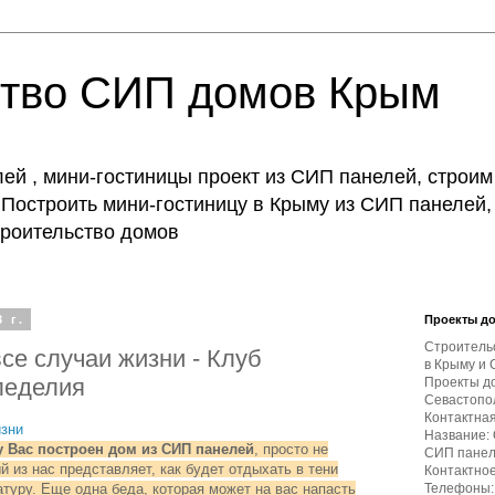
ство СИП домов Крым
й , мини-гостиницы проект из СИП панелей, строим
Построить мини-гостиницу в Крыму из СИП панелей,
строительство домов
 г.
Проекты д
Строитель
все случаи жизни - Клуб
в Крыму и 
леделия
Проекты д
Севастопол
Контактна
изни
Название:
 у Вас построен дом из СИП панелей
, просто не
СИП пане
 из нас представляет, как будет отдыхать в тени
Контактное
атуру.
Еще одна беда, которая может на вас напасть
Телефоны: