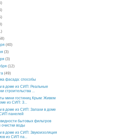
6)
4)
5)
3)
1)
58)
бря
(40)
ря
(3)
бря
(3)
ября
(12)
ста
(49)
ка фасада: способы
 в доме из СИП: Реальные
ки строительства ...
ты мини гостиниц Крым: Живем
оме из СИП: З...
 в доме из СИП: Запахи в доме
 СИП панелей
видности бытовых фильтров
 очистки воды
 в доме из СИП: Звукоизоляция
ов из СИП па...