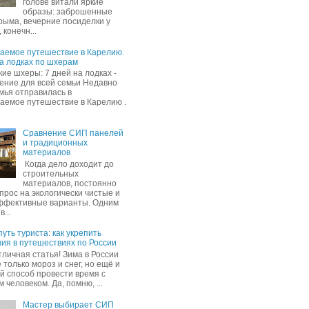
голове витали яркие
образы: заброшенные
рыма, вечерние посиделки у
 конечн...
аемое путешествие в Карелию.
на лодках по шхерам
ие шхеры: 7 дней на лодках -
ение для всей семьи Недавно
мья отправилась в
аемое путешествие в Карелию .
Сравнение СИП панелей
и традиционных
материалов
Когда дело доходит до
строительных
материалов, постоянно
прос на экологически чистые и
ффективные варианты. Одним
в...
уть туриста: как укрепить
ия в путешествиях по России
тличная статья! Зима в России
 только мороз и снег, но ещё и
й способ провести время с
человеком. Да, помню, ...
Мастер выбирает СИП