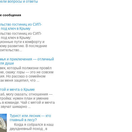
ели вопросы и ответы
е сообщения
льство гостиниц из СИП-
 под ключ в Крыму
льство гостиниц из СИП-
 под ключ в Крыму:
ионные пути к комфорту и
вому развитию. В последние
оительство...
емья и приключения — отличный
для души
овек, который полжизни провёл
ке, скажу: горы — это не совсем
хия. Но рассказ о семейном
ак меня зацепил, что ...
ятой и мечта о Крыме
раб, могу сказать: отношения —
стройка: нужен план и умение
 в команде. Чай с мятой и мечта
звучат шикарно ...
Турист или лесник — кто
главный в лесу?
Когда я собрался в наш
двухдневный поход , в