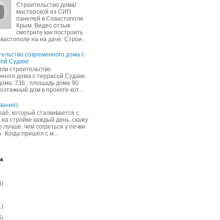
Строительство дома/
мастерской из СИП
панелей в Севастополе
Крым. Видео отзыв
смотрите как построить
вастополе на на даче. Строи...
ельство современного дома с
ой Судаке
ли строительство
нного дома с террасой Судаке.
дома: 738 , площадь дома 90
ноэтажный дом в проекте кот...
вания)
раб, который сталкивается с
 на стройке каждый день, скажу
 лучше, чем согреться у печки
 Когда пришёл с м...
а
8)
1)
6)