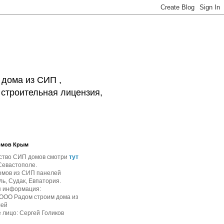
 дома из СИП ,
 строительная лицензия,
омов Крым
ство СИП домов смотри
тут
Севастополе.
омов из СИП панелей
ь, Судак, Евпатория.
я информация:
 ООО Радом строим дома из
лей
 лицо: Сергей Голиков