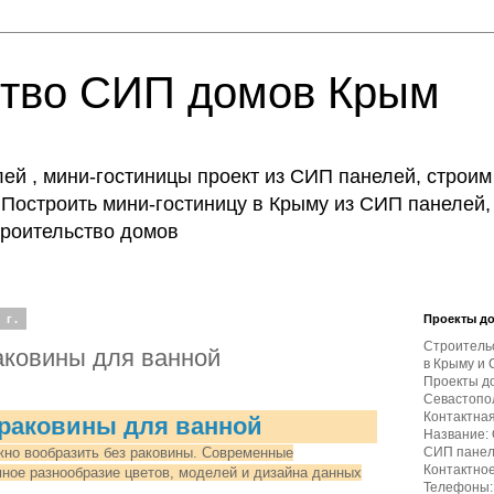
ство СИП домов Крым
й , мини-гостиницы проект из СИП панелей, строим
Построить мини-гостиницу в Крыму из СИП панелей,
строительство домов
 г.
Проекты д
Строитель
аковины для ванной
в Крыму и 
Проекты д
Севастопол
Контактна
раковины для ванной
Название:
жно вообразить без раковины. Современные
СИП пане
Контактное
ное разнообразие цветов, моделей и дизайна данных
Телефоны: