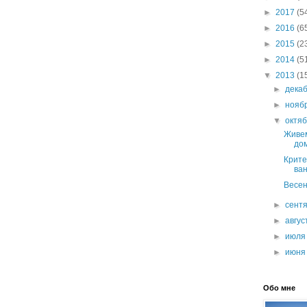
►
2017
(5
►
2016
(6
►
2015
(2
►
2014
(5
▼
2013
(1
►
дека
►
нояб
▼
октя
Живем
дом
Крите
ва
Весен
►
сент
►
авгу
►
июл
►
июн
Обо мне