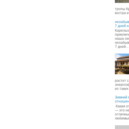
тропы К
костра и,
незабыв
7 дней 
Карельск
приключ
наша се
незабыв
7 дней...
растет с
энергоэ
из таких 
Зимний п
отношен
Какая о
— это не
отличны
любимым 