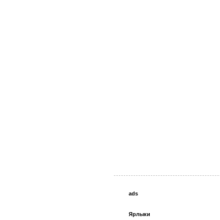
ads
Ярлыки