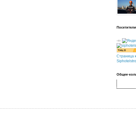
Посетители
-=-
Страница к
Siphotelstr
Общее·кол