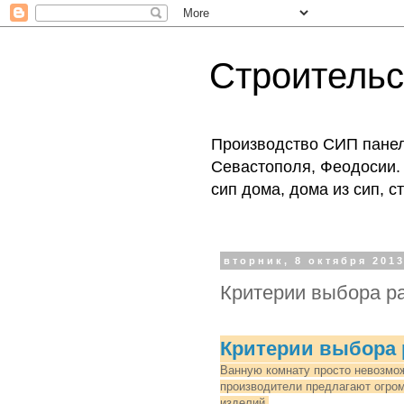
Строитель
Производство СИП панеле
Севастополя, Феодосии. 
сип дома, дома из сип, 
вторник, 8 октября 2013
Критерии выбора р
Критерии выбора 
Ванную комнату просто невозмо
производители предлагают огром
изделий.