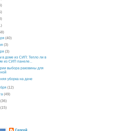
4)
5)
3)
1)
58)
бря
(40)
ря
(3)
бря
(3)
 в доме из СИП: Тепло ли в
е из СИП панеле...
рии выбора раковины для
нной
няя уборка на даче
ября
(12)
ста
(49)
я
(36)
я
(15)
Сергей