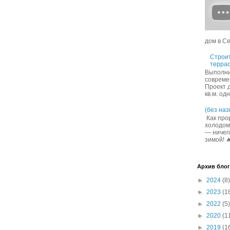
дом в Се
Строит
террас
Выполни
совреме
Проект 
кв.м. од
(без наз
Как про
холодом
— ничего
зимой! 
Архив блог
►
2024
(8)
►
2023
(1
►
2022
(5)
►
2020
(1
►
2019
(1