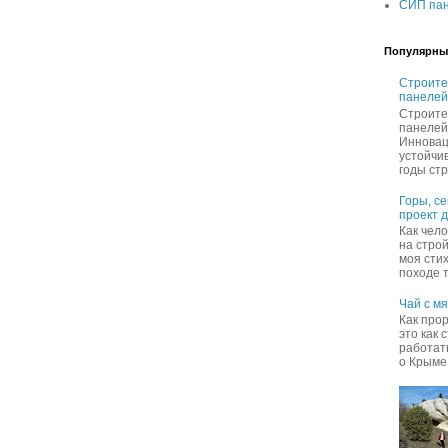
СИП пан
Популярны
Строите
панелей
Строите
панелей
Инновац
устойчи
годы стр
Горы, с
проект 
Как чел
на строй
моя сти
походе т
Чай с м
Как про
это как 
работать
о Крыме 