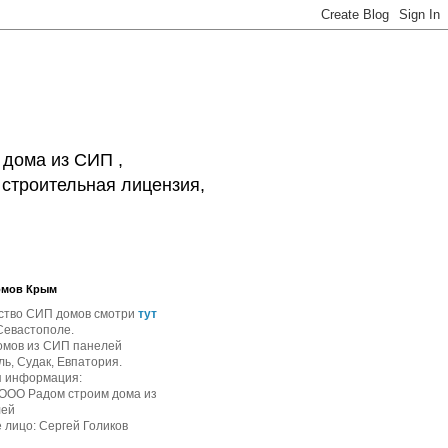
 дома из СИП ,
 строительная лицензия,
омов Крым
ство СИП домов смотри
тут
Севастополе.
омов из СИП панелей
ь, Судак, Евпатория.
я информация:
 ООО Радом строим дома из
лей
 лицо: Сергей Голиков