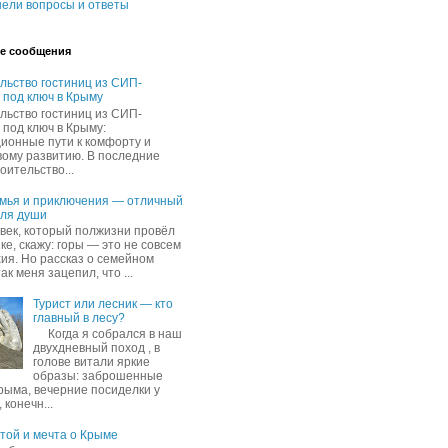
ели вопросы и ответы
е сообщения
льство гостиниц из СИП-
 под ключ в Крыму
льство гостиниц из СИП-
 под ключ в Крыму:
ионные пути к комфорту и
вому развитию. В последние
оительство...
емья и приключения — отличный
для души
овек, который полжизни провёл
ке, скажу: горы — это не совсем
хия. Но рассказ о семейном
ак меня зацепил, что ...
Турист или лесник — кто
главный в лесу?
Когда я собрался в наш
двухдневный поход , в
голове витали яркие
образы: заброшенные
рыма, вечерние посиделки у
 конечн...
ятой и мечта о Крыме