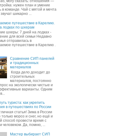
раб, могу сказать: отношения —
стройка: нужен план и умение
 в команде. Чай с мятой и мечта
звучат шикарно ...
аемое путешествие в Карелию.
на лодках по шхерам
ие шхеры: 7 дней на лодках -
ение для всей семьи Недавно
мья отправилась в
аемое путешествие в Карелию .
Сравнение СИП панелей
и традиционных
материалов
Когда дело доходит до
строительных
материалов, постоянно
прос на экологически чистые и
ффективные варианты. Одним
в...
уть туриста: как укрепить
ия в путешествиях по России
тличная статья! Зима в России
 только мороз и снег, но ещё и
й способ провести время с
человеком. Да, помню, ...
Мастер выбирает СИП