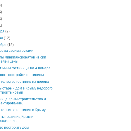
4)
5)
3)
1)
бря
(2)
ря
(12)
ября
(15)
дома своими руками
ты минипансионатов из сип
нелей цены
т мини гостиницы на 4 номера
ость постройки гостиницы
тельство гостиниц из дерева
ь старый дом в Крыму недорого
строить новый
ница Крым строительство и
оектирование.
тельство гостиниц в Крыму
ты гостиниц Крым и
вастополь
о построить дом