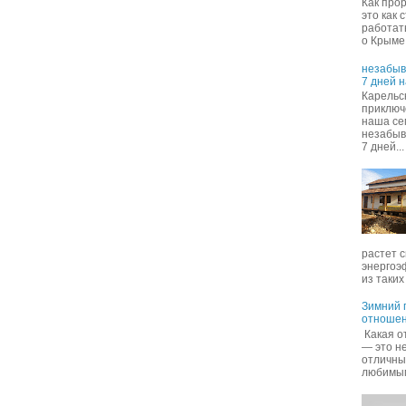
Как про
это как 
работать
о Крыме 
незабыв
7 дней 
Карельск
приключ
наша се
незабыв
7 дней...
растет с
энергоэ
из таких 
Зимний п
отношен
Какая о
— это не
отличны
любимым 