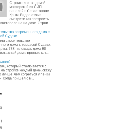
Строительство дома/
мастерской из СИП
панелей в Севастополе
Крым. Видео отзыв
смотрите как построить
вастополе на на даче. Строи...
ельство современного дома с
ой Судаке
ли строительство
нного дома с террасой Судаке.
дома: 738 , площадь дома 90
ноэтажный дом в проекте кот...
вания)
раб, который сталкивается с
 на стройке каждый день, скажу
 лучше, чем согреться у печки
 Когда пришёл с м...
а
8)
1)
6)