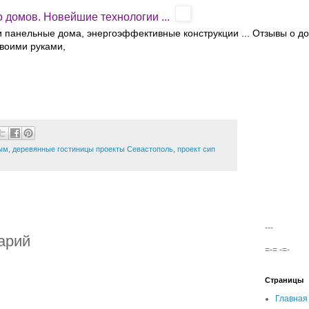
о домов. Новейшие технологии ...
и панельные дома, энергоэффективные конструкции ... Отзывы о д
своими руками,
рым
,
деревянные гостиницы проекты Севастополь
,
проект сип
---
арий
=-= -=-
Страницы
Главная