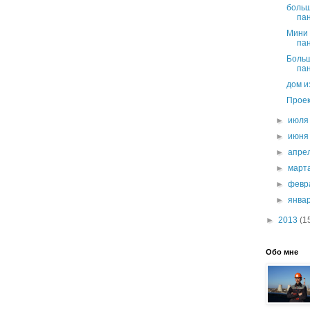
больш
па
Мини 
па
Больш
па
дом и
Проек
►
июл
►
июн
►
апре
►
март
►
февр
►
янва
►
2013
(1
Обо мне