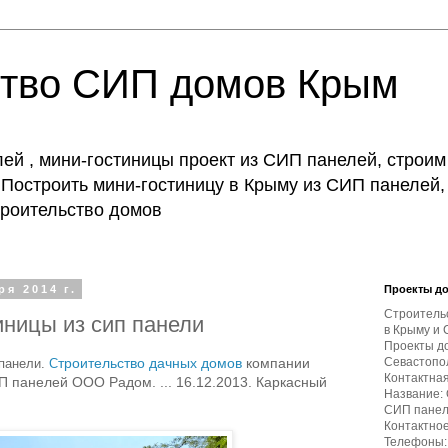
ство СИП домов Крым
й , мини-гостиницы проект из СИП панелей, строим
Построить мини-гостиницу в Крыму из СИП панелей,
строительство домов
я 2014 г.
Проекты д
Строитель
ницы из сип панели
в Крыму и 
Проекты д
троительство дачных домов
компании
Севастопол
 панели.
С
Контактна
 панелей ООО Радом. ... 16.12.2013. Каркасный
Название:
СИП пане
Контактное
Телефоны: