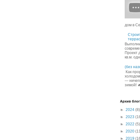
дом в Се
Строит
террас
Выполни
совреме
Проект 
кв.м. од
(без наз
Как про
холодом
— ничего
зимой! 
Архив блог
►
2024
(8)
►
2023
(1
►
2022
(5)
►
2020
(1
►
2019
(1