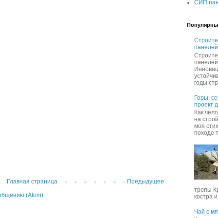
СИП пан
Популярны
Строите
панелей
Строите
панелей
Инновац
устойчи
годы стр
Горы, с
проект 
Как чел
на строй
моя сти
походе т
Главная страница
Предыдущее
тропы К
общению (Atom)
костра и,
Чай с м