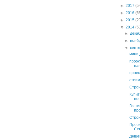
►
2017
(5
►
2016
(6
►
2015
(2
▼
2014
(5
►
дека
►
нояб
▼
сент
мини 
проэк
па
проек
стоим
Строи
Купит
по
Гости
пр
Строи
Проек
Се
Дешев