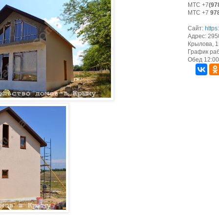
МТС +7
(97
МТС +7
97
Сайт:
https
Адрес: 295
Крылова, 15
График раб
Обед 12:00 