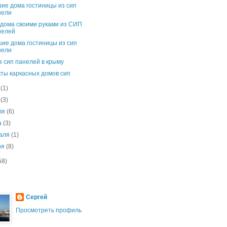
ие дома гостиницы из сип
нели
дома своими руками из СИП
нелей
ие дома гостиницы из сип
нели
з сип панелей в крыму
ты каркасных домов сип
я
(1)
я
(3)
ля
(6)
а
(3)
аля
(1)
ря
(8)
58)
Сергей
Просмотреть профиль