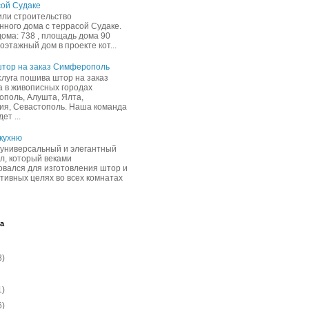
ой Судаке
ли строительство
нного дома с террасой Судаке.
дома: 738 , площадь дома 90
ноэтажный дом в проекте кот...
тор на заказ Симферополь
луга пошива штор на заказ
а в живописных городах
поль, Алушта, Ялта,
ия, Севастополь. Наша команда
ет ...
 кухню
универсальный и элегантный
л, который веками
овался для изготовления штор и
ативных целях во всех комнатах
а
8)
1)
6)