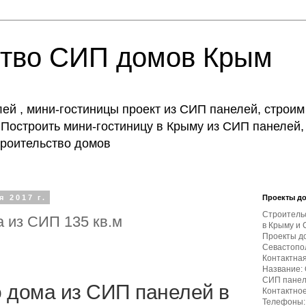
ство СИП домов Крым
й , мини-гостиницы проект из СИП панелей, строим
Построить мини-гостиницу в Крыму из СИП панелей,
строительство домов
 2017 г.
Проекты д
Строитель
 из СИП 135 кв.м
в Крыму и 
Проекты д
Севастопол
Контактна
Название:
СИП пане
 дома из СИП панелей в
Контактное
Телефоны: