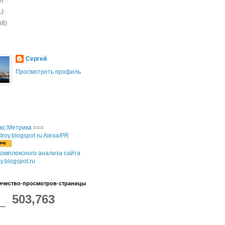
1)
58)
Сергей
Просмотреть профиль
===
омплексного анализа сайта
oy.blogspot.ru
ичество·просмотров·страницы
503,763