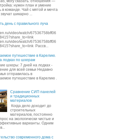
раб, могу сказать: отношения —
стройка: нужен план и умение
 в команде. Чай с мятой и мечта
звучат шикарно ...
ть день с правильного луча
dzen.ru/video/watch/67536758bff06
8415?share_to=link
dzen.ru/video/watch/67536758bff06
415?share_to=link Рассв...
аемое путешествие в Карелию.
на лодках по шхерам
ие шхеры: 7 дней на лодках -
ение для всей семьи Недавно
мья отправилась в
аемое путешествие в Карелию .
Сравнение СИП панелей
и традиционных
материалов
Когда дело доходит до
строительных
материалов, постоянно
прос на экологически чистые и
ффективные варианты. Одним
в...
ельство современного дома с