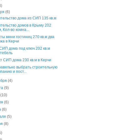
4)
бря
(6)
тельство дома из СИП 135 кв.м
тельство домов в Крыму 202
м, Кол-во комна...
ты мини гостиниц 270 кв.м два
жа в Керчи
СИП дома под ключ 202 кв.м
ктебель
т СИП дома 230 кв.м в Керчи
равильно выбрать строительную
панию и пост...
ября
(4)
ста
(9)
я
(10)
ля
(6)
а
(6)
аля
(5)
ря
(8)
5)
3)