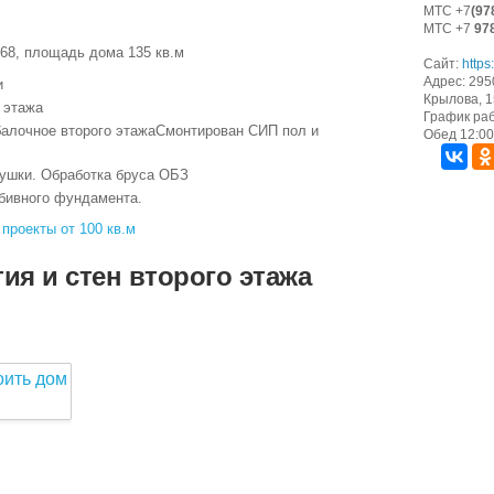
МТС +7
(97
МТС +7
97
68, площадь дома 135 кв.м
Сайт:
https
Адрес: 295
и
Крылова, 15
 этажа
График раб
балочное второго этажаСмонтирован СИП пол и
Обед 12:00 
ушки. Обработка бруса ОБЗ
бивного фундамента.
е
проекты от 100 кв.м
ия и стен второго этажа