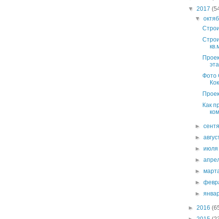
▼
2017
(5
▼
октя
Строи
Строи
кв.
Проек
эта
Фото 
Ко
Проек
Как п
ком
►
сент
►
авгу
►
июл
►
апре
►
март
►
февр
►
янва
►
2016
(6
►
2015
(2