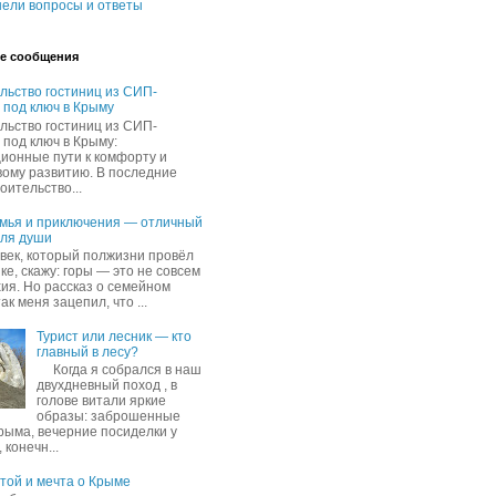
ели вопросы и ответы
е сообщения
льство гостиниц из СИП-
 под ключ в Крыму
льство гостиниц из СИП-
 под ключ в Крыму:
ионные пути к комфорту и
вому развитию. В последние
оительство...
емья и приключения — отличный
для души
овек, который полжизни провёл
ке, скажу: горы — это не совсем
хия. Но рассказ о семейном
ак меня зацепил, что ...
Турист или лесник — кто
главный в лесу?
Когда я собрался в наш
двухдневный поход , в
голове витали яркие
образы: заброшенные
рыма, вечерние посиделки у
 конечн...
ятой и мечта о Крыме