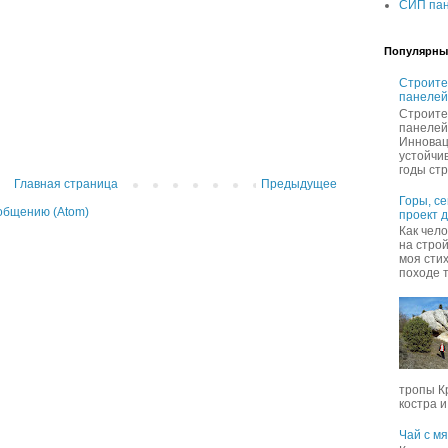
СИП пан
Популярны
Строите
панелей
Строите
панелей
Инновац
устойчи
годы стр
Главная страница
Предыдущее
Горы, с
общению (Atom)
проект 
Как чел
на строй
моя сти
походе т
тропы К
костра и,
Чай с м