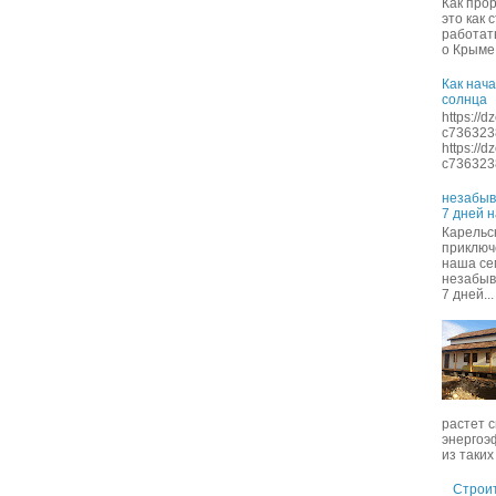
Как про
это как 
работать
о Крыме 
Как нача
солнца
https://
c736323
https://
c7363238
незабыв
7 дней 
Карельск
приключ
наша се
незабыв
7 дней...
растет с
энергоэ
из таких 
Строит