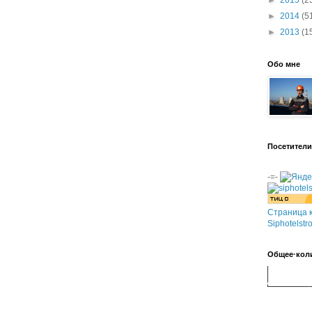
►
2014
(5
►
2013
(1
Обо мне
Посетители
-=-
Страница к
Siphotelstr
Общее·кол