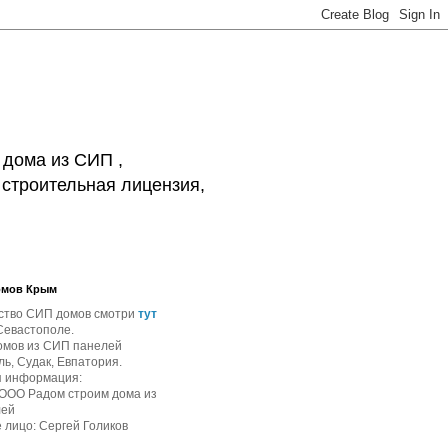
 дома из СИП ,
 строительная лицензия,
омов Крым
ство СИП домов смотри
тут
Севастополе.
омов из СИП панелей
ь, Судак, Евпатория.
я информация:
 ООО Радом строим дома из
лей
 лицо: Сергей Голиков