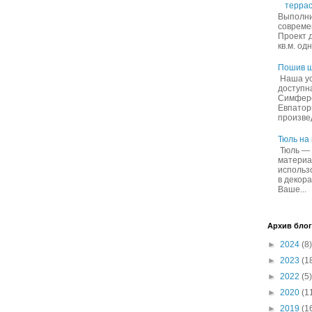
террас
Выполни
совреме
Проект 
кв.м. од
Пошив ш
Наша ус
доступн
Симферо
Евпатор
произвед
Тюль на
Тюль — 
материа
использ
в декор
Ваше...
Архив блог
►
2024
(8)
►
2023
(1
►
2022
(5)
►
2020
(1
►
2019
(1