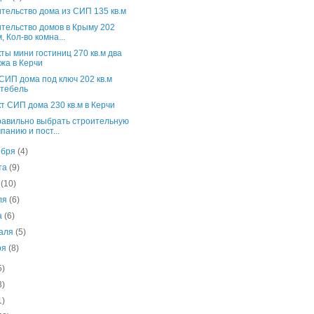
тельство дома из СИП 135 кв.м
тельство домов в Крыму 202
м, Кол-во комна...
ты мини гостиниц 270 кв.м два
жа в Керчи
СИП дома под ключ 202 кв.м
ктебель
т СИП дома 230 кв.м в Керчи
равильно выбрать строительную
панию и пост...
ября
(4)
ста
(9)
я
(10)
ля
(6)
а
(6)
аля
(5)
ря
(8)
5)
3)
1)