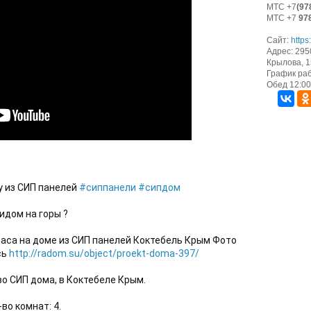
МТС +7
(97
МТС +7
97
Сайт:
https
Адрес: 295
Крылова, 15
График раб
Обед 12:00 
 из СИП панелей 
#сиппанели
#сипдом
идом на горы ? 
аса на доме из СИП панелей Коктебель Крым Фото 
ь 
http://radom.su/object/proekt-doma-397/
о СИП дома, в Коктебеле Крым.
во комнат: 4.