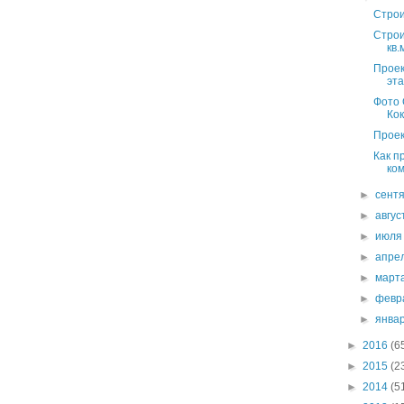
Строи
Строи
кв.
Проек
эта
Фото 
Ко
Проек
Как п
ком
►
сент
►
авгу
►
июл
►
апре
►
март
►
февр
►
янва
►
2016
(6
►
2015
(2
►
2014
(5