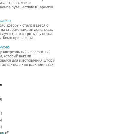
мья отправилась в
аемое путешествие в Карелию .
вания)
раб, который сталкивается с
 на стройке каждый день, скажу
 лучше, чем согреться у печки
 Когда пришёл с м...
 кухню
универсальный и элегантный
л, который веками
овался для изготовления штор и
ативных целях во всех комнатах
а
8)
1)
6)
4)
бря
(6)