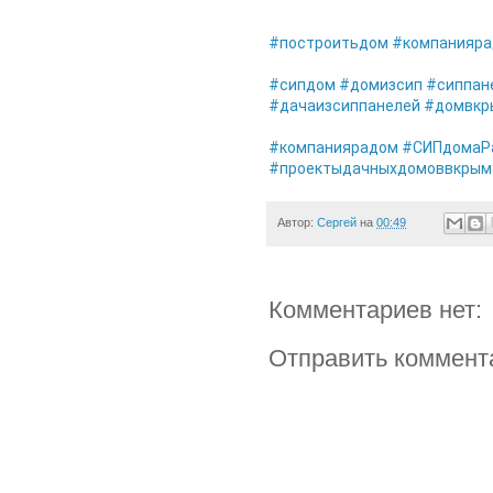
#построитьдом
#компанияр
#сипдом
#домизсип
#сиппан
#дачаизсиппанелей
#домвкр
#компаниярадом
#СИПдомаР
#проектыдачныхдомоввкрым
Автор:
Сергей
на
00:49
Комментариев нет:
Отправить коммент