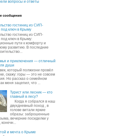
ели вопросы и ответы
е сообщения
льство гостиниц из СИП-
 под ключ в Крыму
льство гостиниц из СИП-
 под ключ в Крыму:
ионные пути к комфорту и
вому развитию. В последние
оительство...
емья и приключения — отличный
для души
овек, который полжизни провёл
ке, скажу: горы — это не совсем
хия. Но рассказ о семейном
ак меня зацепил, что ...
Турист или лесник — кто
главный в лесу?
Когда я собрался в наш
двухдневный поход , в
голове витали яркие
образы: заброшенные
рыма, вечерние посиделки у
 конечн...
ятой и мечта о Крыме