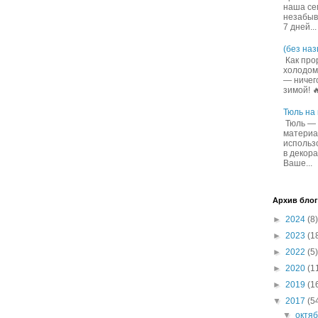
наша се
незабыв
7 дней...
(без наз
Как про
холодом
— ничего
зимой! 
Тюль на
Тюль — 
материа
использ
в декор
Ваше...
Архив блог
►
2024
(8)
►
2023
(1
►
2022
(5)
►
2020
(1
►
2019
(1
▼
2017
(5
▼
октя