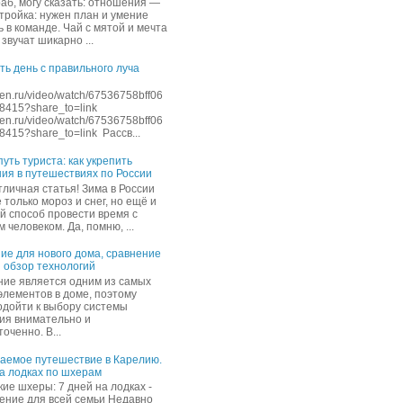
раб, могу сказать: отношения —
стройка: нужен план и умение
 в команде. Чай с мятой и мечта
звучат шикарно ...
ть день с правильного луча
dzen.ru/video/watch/67536758bff06
8415?share_to=link
dzen.ru/video/watch/67536758bff06
415?share_to=link Рассв...
уть туриста: как укрепить
ия в путешествиях по России
тличная статья! Зима в России
 только мороз и снег, но ещё и
й способ провести время с
человеком. Да, помню, ...
ие для нового дома, сравнение
и обзор технологий
ие является одним из самых
элементов в доме, поэтому
одойти к выбору системы
ия внимательно и
оченно. В...
аемое путешествие в Карелию.
на лодках по шхерам
ие шхеры: 7 дней на лодках -
ение для всей семьи Недавно