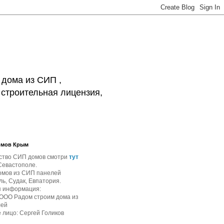
 дома из СИП ,
 строительная лицензия,
омов Крым
ство СИП домов смотри
тут
Севастополе.
омов из СИП панелей
ь, Судак, Евпатория.
я информация:
 ООО Радом строим дома из
лей
 лицо: Сергей Голиков