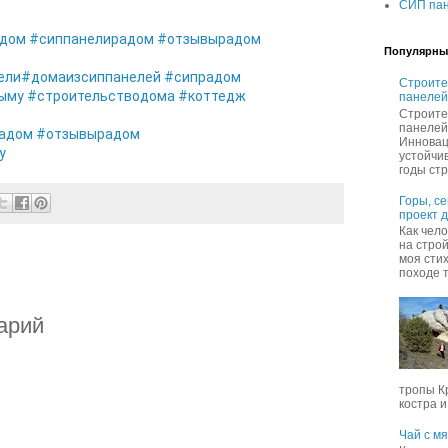
СИП пан
адом
#сиппанелирадом
#отзывырадом
Популярны
ели
#домаизсиппанелей
#сипрадом
Строите
ыму
#строительстводома
#коттедж
панелей
Строите
панелей
адом
#отзывырадом
Инновац
у
устойчи
годы стр
Горы, с
проект 
Как чел
на строй
моя сти
походе т
арий
тропы К
костра и,
Чай с м