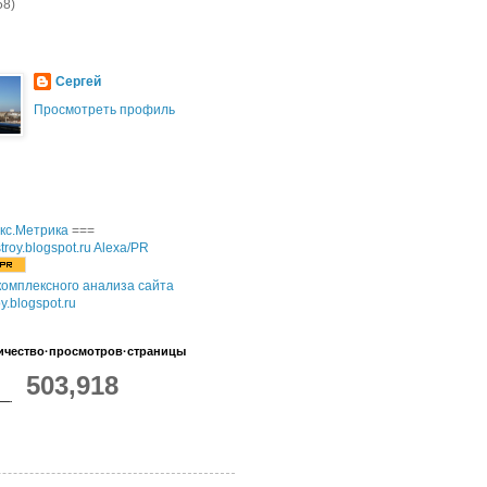
58)
Сергей
Просмотреть профиль
===
омплексного анализа сайта
oy.blogspot.ru
ичество·просмотров·страницы
503,918