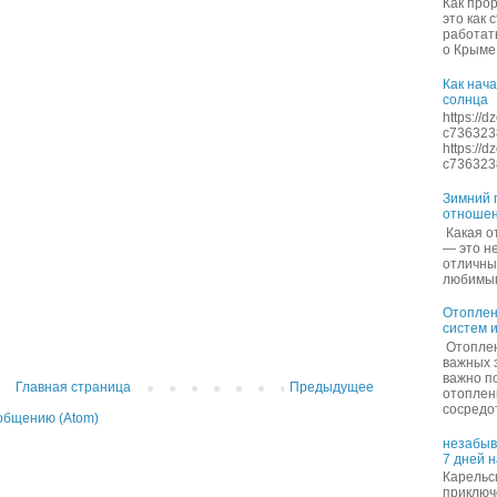
Как про
это как 
работать
о Крыме 
Как нача
солнца
https://
c736323
https://
c7363238
Зимний п
отношен
Какая о
— это не
отличны
любимым 
Отоплен
систем 
Отоплен
важных 
важно п
Главная страница
Предыдущее
отоплен
сосредот
общению (Atom)
незабыв
7 дней 
Карельск
приключ