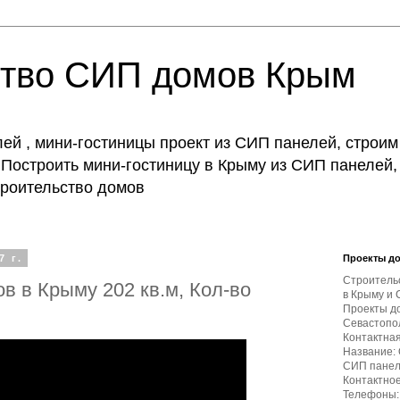
ство СИП домов Крым
й , мини-гостиницы проект из СИП панелей, строим
Построить мини-гостиницу в Крыму из СИП панелей,
строительство домов
7 г.
Проекты д
Строитель
в в Крыму 202 кв.м, Кол-во
в Крыму и 
Проекты д
Севастопол
Контактна
Название:
СИП пане
Контактное
Телефоны: