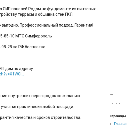
 СИП панелей Радом на фундаменте из винтовых 
тройству террасы и обшивка стен ГКЛ. 
о выгодно. Профессиональный подход. Гарантия!
725-85-10 МТС Симферополь 
4-98-28 по РФ бесплатно 
П дом по адресу: 
h?v=X1WGl...
---
ние внутренних перегородок по желанию. 
=-= -=-
участке практически любой площади. 
Страницы
рантия качества и сроков строительства. 
Главная