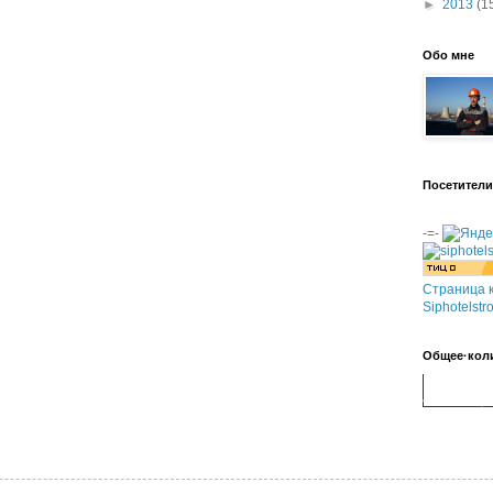
►
2013
(1
Обо мне
Посетители
-=-
Страница к
Siphotelstr
Общее·кол