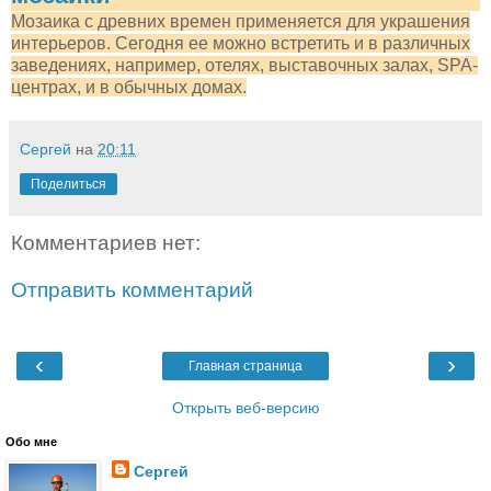
Мозаика с древних времен применяется для украшения
интерьеров. Сегодня ее можно встретить и в различных
заведениях, например, отелях, выставочных залах, SPA-
центрах, и в обычных домах.
Сергей
на
20:11
Поделиться
Комментариев нет:
Отправить комментарий
‹
›
Главная страница
Открыть веб-версию
Обо мне
Сергей