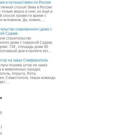
ия в путешествиях по России
тличная статья! Зима в России
 только мороз и снег, но ещё и
й способ провести время с
человеком. Да, помню, ...
ельство современного дома с
ой Судаке
ли строительство
нного дома с террасой Судаке.
дома: 738 , площадь дома 90
ноэтажный дом в проекте кот...
тор на заказ Симферополь
луга пошива штор на заказ
а в живописных городах
поль, Алушта, Ялта,
ия, Севастополь. Наша команда
ет ...
а
8)
1)
6)