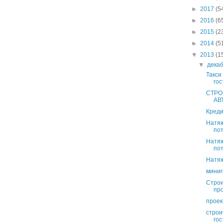
►
2017
(5
►
2016
(6
►
2015
(2
►
2014
(5
▼
2013
(1
▼
дека
Такси
гос
СТРО
АВ
Креди
Натяж
пот
Натяж
пот
Натяж
миниг
Строи
про
проек
строи
гос