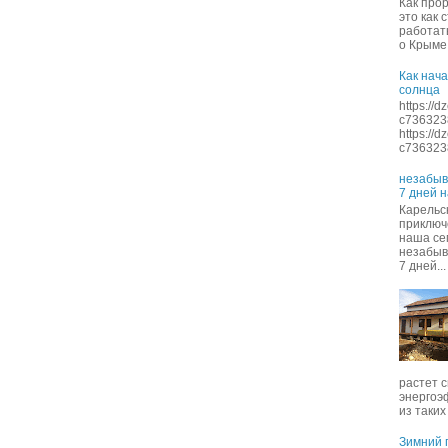
Как про
это как 
работать
о Крыме 
Как нача
солнца
https://
c736323
https://
c7363238
незабыв
7 дней 
Карельск
приключ
наша се
незабыв
7 дней...
растет с
энергоэ
из таких 
Зимний п