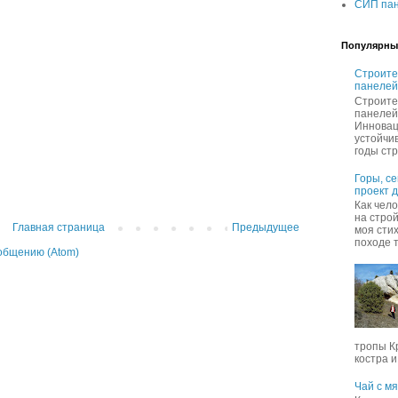
СИП пан
Популярны
Строите
панелей
Строите
панелей
Инновац
устойчи
годы стр
Горы, с
проект 
Как чел
на строй
Главная страница
Предыдущее
моя сти
походе т
общению (Atom)
тропы К
костра и,
Чай с м