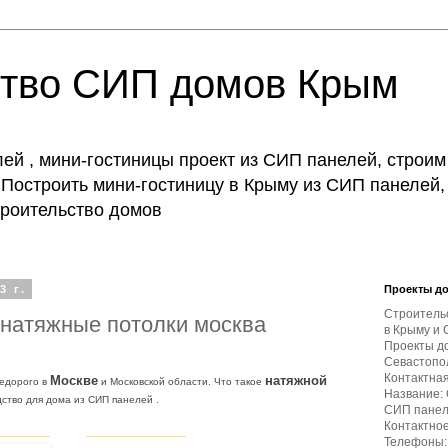
ство СИП домов Крым
й , мини-гостиницы проект из СИП панелей, строим
Построить мини-гостиницу в Крыму из СИП панелей,
строительство домов
3 г.
Проекты д
Строитель
 натяжные потолки москва
в Крыму и 
Проекты д
Севастопол
Контактна
Москве
натяжной
недорого в
и Московской области. Что такое
Название:
ство для дома из СИП панелей .
СИП пане
Контактное
Телефоны: