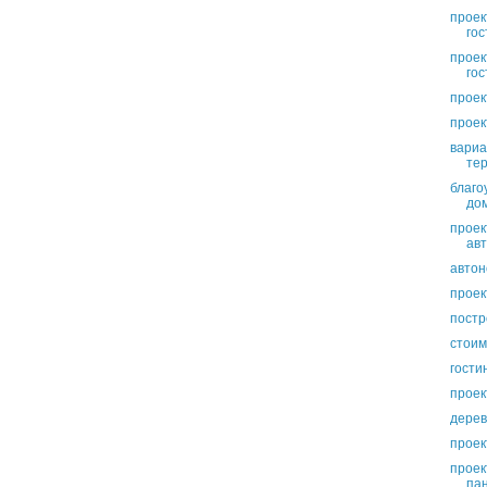
проек
гос
проек
гос
проек
проек
вариа
те
благо
до
проек
ав
авто
проек
постр
стоим
гости
проек
дерев
проек
проек
па