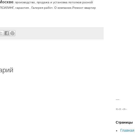
Москве
: производство, продажа и установка потолков разной
ПСИЛИНГ, гарантия .
Галерея работ. О компании.Ремонт квартир
арий
---
=-= -=-
Страницы
Главная