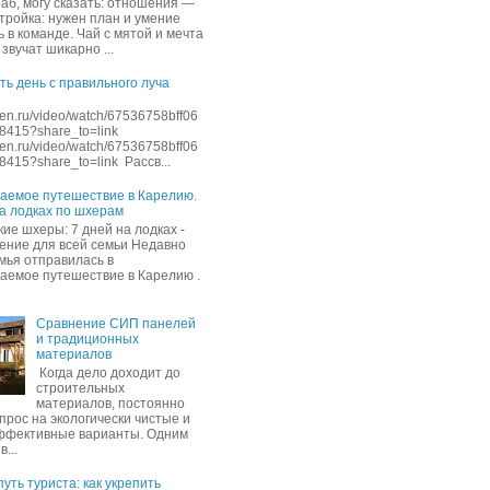
раб, могу сказать: отношения —
стройка: нужен план и умение
 в команде. Чай с мятой и мечта
звучат шикарно ...
ть день с правильного луча
dzen.ru/video/watch/67536758bff06
8415?share_to=link
dzen.ru/video/watch/67536758bff06
415?share_to=link Рассв...
аемое путешествие в Карелию.
на лодках по шхерам
ие шхеры: 7 дней на лодках -
ение для всей семьи Недавно
мья отправилась в
аемое путешествие в Карелию .
Сравнение СИП панелей
и традиционных
материалов
Когда дело доходит до
строительных
материалов, постоянно
прос на экологически чистые и
ффективные варианты. Одним
в...
уть туриста: как укрепить