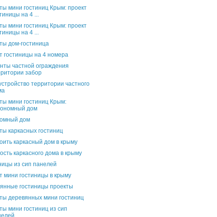
ты мини гостиниц Крым: проект
тиницы на 4 ...
ты мини гостиниц Крым: проект
тиницы на 4 ...
ты дом-гостиница
т гостиницы на 4 номера
нты частной ограждения
рритории забор
устройство территории частного
ма
ты мини гостиниц Крым:
тономный дом
номный дом
ты каркасных гостиниц
оить каркасный дом в крыму
ость каркасного дома в крыму
ницы из сип панелей
т мини гостиницы в крыму
янные гостиницы проекты
ты деревянных мини гостиниц
ты мини гостиниц из сип
нелей