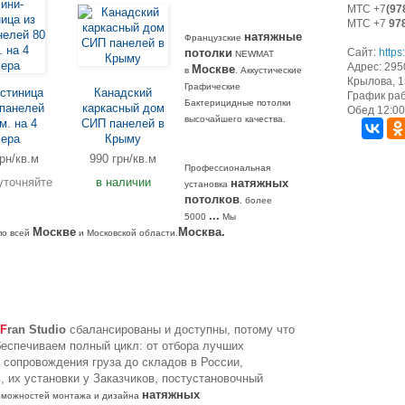
МТС +7
(97
МТС +7
97
натяжные
Французские
потолки
Сайт:
https
NEWMAT
Адрес: 295
Москве
в
. Аккустические
Крылова, 15
Графические
стиница
Канадский
График раб
Бактерицидные потолки
панелей
каркасный дом
Обед 12:00 
высочайшего качества.
м. на 4
СИП панелей в
ера
Крыму
рн/кв.м
990 грн/кв.м
Профессиональная
уточняйте
в наличии
натяжных
установка
потолков
. более
...
5000
Мы
Москве
Москва.
о всей
и Московской области.
F
ran Studio
сбалансированы и доступны, потому что
обеспечиваем полный цикл: от отбора лучших
, сопровождения груза до складов в России,
, их установки у Заказчиков, постустановочный
натяжных
озможностей монтажа и дизайна