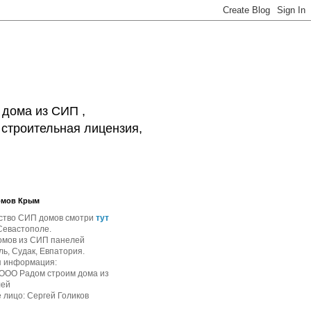
 дома из СИП ,
 строительная лицензия,
омов Крым
ство СИП домов смотри
тут
Севастополе.
омов из СИП панелей
ь, Судак, Евпатория.
я информация:
 ООО Радом строим дома из
лей
 лицо: Сергей Голиков