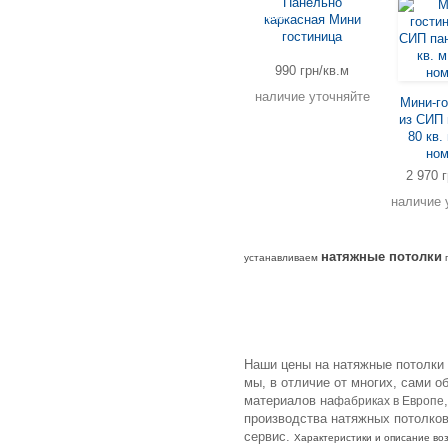
Панельно
нка
каркасная Мини
гостиница
990 грн/кв.м
наличие уточняйте
Мини-го
из СИП 
80 кв. 
ном
2 970 г
наличие 
натяжные потолки
устанавливаем
п
Наши цены на натяжные потолки
мы, в отличие от многих, сами 
материалов на
фабриках в Европе
производства натяжных потолков
сервис.
Характеристики и описание в