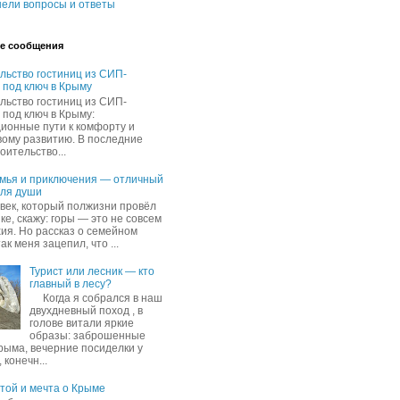
ели вопросы и ответы
е сообщения
льство гостиниц из СИП-
 под ключ в Крыму
льство гостиниц из СИП-
 под ключ в Крыму:
ионные пути к комфорту и
вому развитию. В последние
оительство...
емья и приключения — отличный
для души
овек, который полжизни провёл
ке, скажу: горы — это не совсем
хия. Но рассказ о семейном
ак меня зацепил, что ...
Турист или лесник — кто
главный в лесу?
Когда я собрался в наш
двухдневный поход , в
голове витали яркие
образы: заброшенные
рыма, вечерние посиделки у
 конечн...
ятой и мечта о Крыме