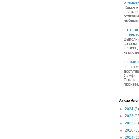
отношен
Какая о
— это не
отличны
любимым 
Строит
террас
Выполни
совреме
Проект 
кв.м. од
Пошив ш
Наша ус
доступн
Симферо
Евпатор
произвед
Архив блог
►
2024
(8)
►
2023
(1
►
2022
(5)
►
2020
(1
►
2019
(1