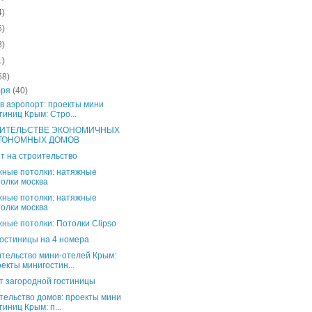
4)
5)
3)
1)
58)
бря
(40)
 в аэропорт: проекты мини
тиниц Крым: Стро...
ИТЕЛЬСТВЕ ЭКОНОМИЧНЫХ
ТОНОМНЫХ ДОМОВ
т на строительство
ные потолки: натяжные
олки москва
ные потолки: натяжные
олки москва
ные потолки: Потолки Clipso
остиницы на 4 номера
тельство мини-отелей Крым:
екты минигостин...
т загородной гостиницы
тельство домов: проекты мини
тиниц Крым: п...